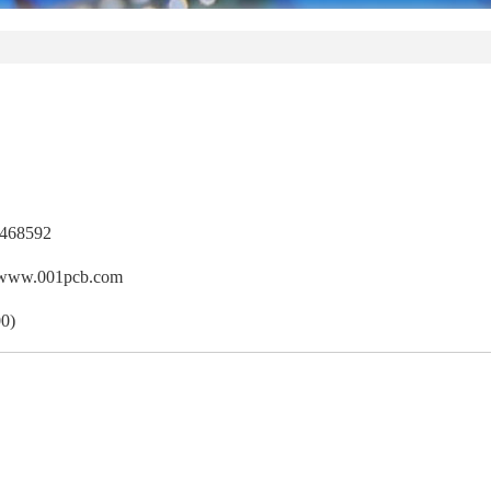
468592
w.001pcb.com
0)