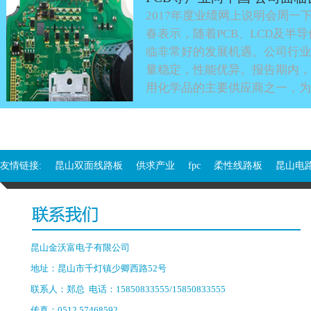
2017年度业绩网上说明会周
春表示，随着PCB、LCD及半
临非常好的发展机遇。公司行业
量稳定，性能优异。报告期内，
用化学品的主要供应商之一，为
友情链接:
昆山双面线路板
供求产业
fpc
柔性线路板
昆山电
昆山金沃富电子有限公司
地址：昆山市千灯镇少卿西路52号
联系人：郑总 电话：15850833555/15850833555
传真：0512 57468592